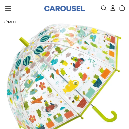
SARI
DIRECT
LA
CONȚINUT.
ÎNAPOI