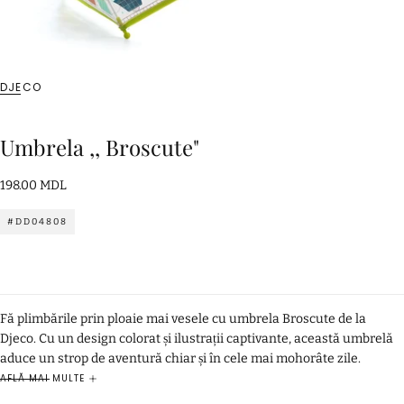
DJECO
Umbrela ,, Broscute"
198.00
Preț
198.00 MDL
MDL
standard
#DD04808
Fă plimbările prin ploaie mai vesele cu umbrela Broscute de la
Djeco. Cu un design colorat și ilustrații captivante, această umbrelă
aduce un strop de aventură chiar și în cele mai mohorâte zile.
Descriere Produs:
AFLĂ MAI MULTE