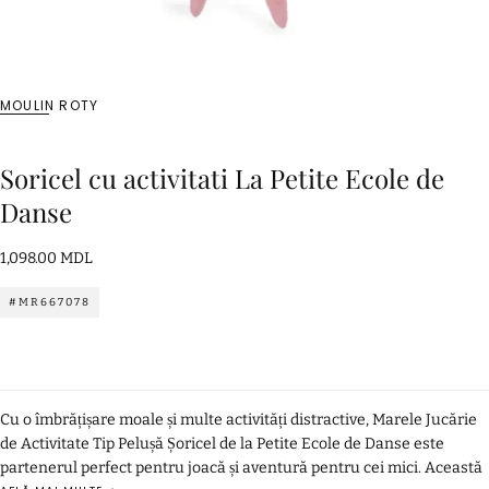
MOULIN ROTY
Soricel cu activitati La Petite Ecole de
Danse
1,098.00
Preț
1,098.00 MDL
MDL
standard
#MR667078
Cu o îmbrățișare moale și multe activități distractive, Marele Jucărie
de Activitate Tip Pelușă Șoricel de la Petite Ecole de Danse este
partenerul perfect pentru joacă și aventură pentru cei mici. Această