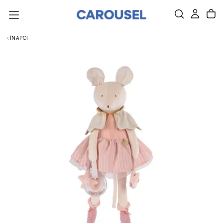
SARI
DIRECT
LA
CONȚINUT.
ÎNAPOI