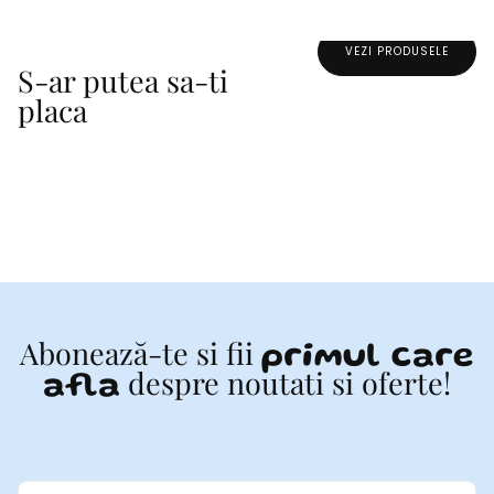
îndelungată și sigură.
Elemente de Activitate: Jucăria este prevăzută cu diverse
VEZI PRODUSELE
elemente de activitate, cum ar fi inele de dentiție, jucării cu sunete și
S-ar putea sa-ti
texturi diferite, pentru a captiva interesul copilului.
placa
AVERTISMENT! Numai pentru uz domestic. A se utiliza sub
supravegerea unei persoane adulte. Conține piese mici, pericol de
sufocare. Îndepărtați toate materialele de ambalare înainte de a da
copilului.
Abonează-te si fii
primul care
despre noutati si oferte!
afla
EMAIL