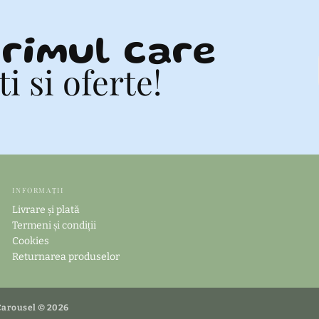
rimul care
 si oferte!
INFORMAȚII
Livrare și plată
Termeni și condiții
Cookies
Returnarea produselor
 Carousel © 2026