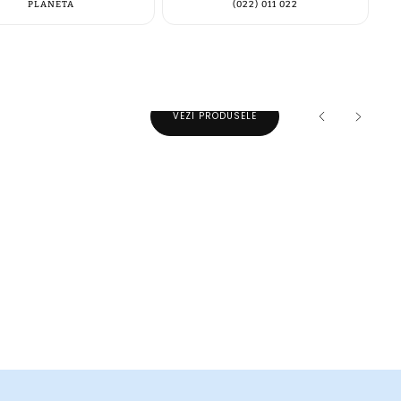
PLANETA
(022) 011 022
încă niciun produs
VEZI PRODUSELE