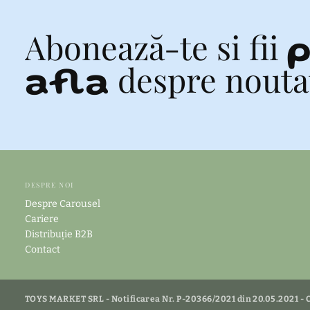
Abonează-te si fii
p
despre noutati
afla
DESPRE NOI
Despre Carousel
Cariere
Distribuție B2B
Contact
TOYS MARKET SRL - Notificarea Nr. P-20366/2021 din 20.05.2021 -