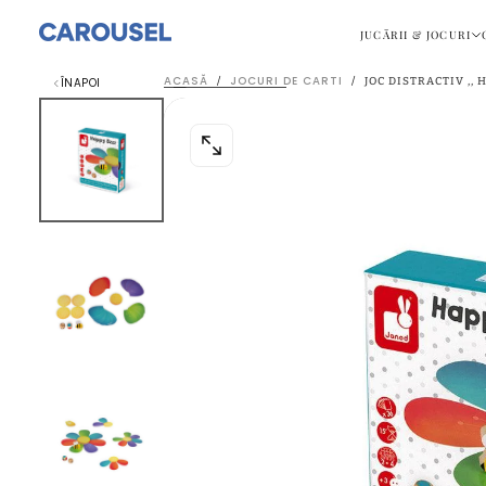
SARI
DIRECT
JUCĂRII & JOCURI
LA
CONȚINUT.
ACASĂ
JOCURI DE CARTI
ÎNAPOI
/
/
JOC DISTRACTIV ,, 
DESCHIDE
IMAGINEA
0
ÎNTR-
O
FEREASTRĂ
NOUĂ