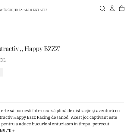
& ÎNGRIJIRE
ALIMENTATIE
stractiv ,, Happy BZZZ"
MDL
7
e-te să pornești într-o cursă plină de distracție și aventură cu
tractiv Happy Bzzz Racing de Janod! Acest joc captivant este
t pentru a aduce bucurie și entuziasm în timpul petrecut
cu familia și prietenii. Fiecare jucător va încerca să își ducă
 MULTE