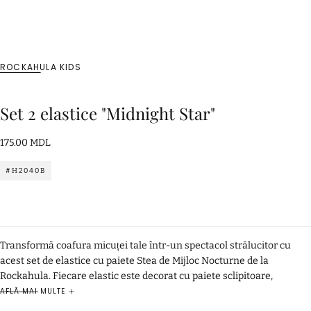
ROCKAHULA KIDS
Set 2 elastice "Midnight Star"
175.00
Preț
175.00 MDL
MDL
standard
#H2040B
Transformă coafura micuței tale într-un spectacol strălucitor cu
acest set de elastice cu paiete Stea de Mijloc Nocturne de la
Rockahula. Fiecare elastic este decorat cu paiete sclipitoare,
aducând un strop de magie și eleganță în fiecare coadă de cal sau
AFLĂ MAI MULTE
coc. Fabricate cu grijă din materiale de înaltă calitate, aceste elastice