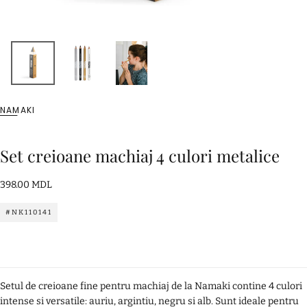
NAMAKI
Set creioane machiaj 4 culori metalice
398.00
Preț
398.00 MDL
MDL
standard
#NK110141
Setul de creioane fine pentru machiaj de la Namaki contine 4 culori
intense si versatile: auriu, argintiu, negru si alb. Sunt ideale pentru