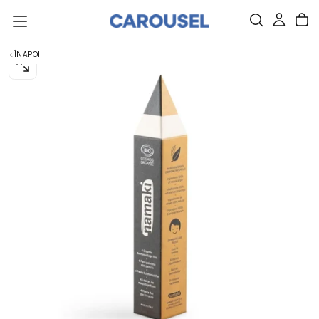
SARI
DIRECT
LA
CONȚINUT.
ÎNAPOI
DESCHIDE
IMAGINEA
0
ÎNTR-
O
FEREASTRĂ
NOUĂ