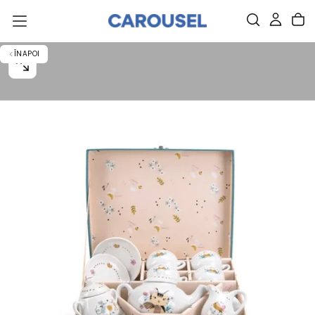
SARI
DIRECT
LA
CONȚINUT.
ÎNAPOI
DESCHIDE
IMAGINEA
0
ÎNTR-
O
FEREASTRĂ
NOUĂ