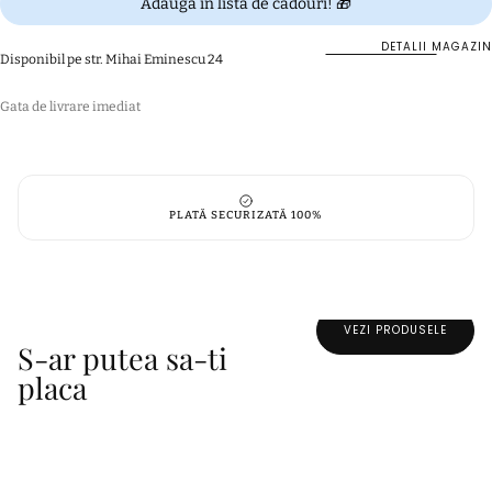
Adaugă în lista de cadouri! 🎁
ceramică
ceramică
&quot;Les
&quot;Les
Parisiennes&quot;
Parisiennes&quot;
DETALII MAGAZIN
Disponibil pe
str. Mihai Eminescu 24
Gata de livrare imediat
PLATĂ SECURIZATĂ 100%
VEZI PRODUSELE
S-ar putea sa-ti
placa