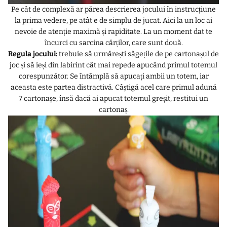
Pe cât de complexă ar părea descrierea jocului în instrucțiune
la prima vedere, pe atât e de simplu de jucat. Aici la un loc ai
nevoie de atenție maximă și rapiditate. La un moment dat te
încurci cu sarcina cărților, care sunt două.
Regula jocului:
trebuie să urmărești săgețile de pe cartonașul de
joc și să ieși din labirint cât mai repede apucând primul totemul
corespunzător. Se întâmplă să apucați ambii un totem, iar
aceasta este partea distractivă. Câștigă acel care primul adună
7 cartonașe, însă dacă ai apucat totemul greșit, restitui un
cartonaș.