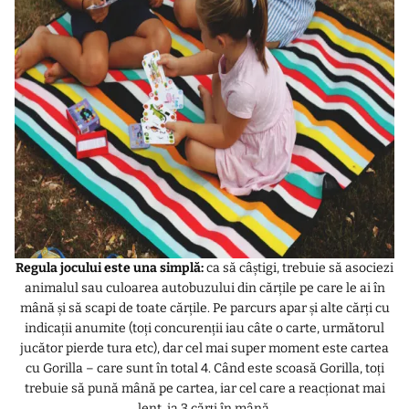
Regula jocului este una simplă:
ca să câștigi, trebuie să asociezi
animalul sau culoarea autobuzului din cărțile pe care le ai în
mână și să scapi de toate cărțile. Pe parcurs apar și alte cărți cu
indicații anumite (toți concurenții iau câte o carte, următorul
jucător pierde tura etc), dar cel mai super moment este cartea
cu Gorilla – care sunt în total 4. Când este scoasă Gorilla, toți
trebuie să pună mână pe cartea, iar cel care a reacționat mai
lent, ia 3 cărți în mână.