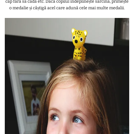
cap fără să cadă etc. Dacă copilul îndeplinește sarcina, primește
o medalie și câștigă acel care adună cele mai multe medalii.