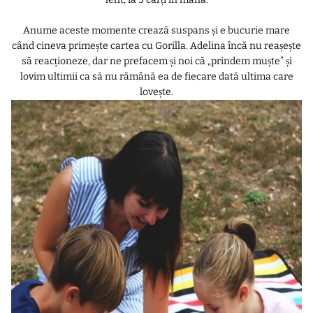
Anume aceste momente crează suspans și e bucurie mare
când cineva primește cartea cu Gorilla. Adelina încă nu reașește
să reacționeze, dar ne prefacem și noi că „prindem muște” și
lovim ultimii ca să nu rămână ea de fiecare dată ultima care
lovește.