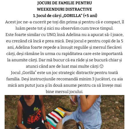
JOCURI DE FAMILIE PENTRU
WEEKENDURI DISTRACTIVE
1. Jocul de cărți „GORILLA” (+5 ani)
Acest joc ne-a cucerit pe toți din prima și pentru că e compact, îl
luăm peste tot și nici nu observăm cum trece timpul.
Este foarte similar cu UNO, însă Adelina nu a apucat să-l joace,
eu crezând că încă e prea mică. Deși jocul e pentru copii de la 5
ani, Adelina foarte repede a însușit regulile și mersul fiecărei
cărți, deși rămâne în urma cu rapiditatea care este importantă
la anumite cărți. Dar mă bucur că ea râde și se bucură chiar și
atunci când are de luat mai multe cărți 🙂
Jocul „Gorilla” este un joc strategic distractiv pentru toată
familia. Deși instrucțiunile recomandă minim 3 jucători, cu aia
mică am putut juca și în două anume pentru ca să învețe mai
bine mersul jocului.