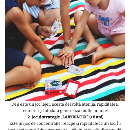
Deși este un joc lejer, acesta dezvoltă atenția, rapiditatea,
memoria și totodată generează multe hohote!
2. Jocul strategic „LABYRINTIX” (+8 ani)
Este un joc de concentrație, reacție și rapiditate la un loc. Îți
testează spiritul de observație și abilitățile de gândire rapidă.