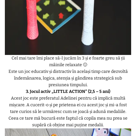
Cel mai tare îmi place să-l jucăm în 3 și e foarte greu să ții
mâinile relaxate 🙂
Este un joc educativ și distractiv în același timp care dezvoltă
îndemânarea, logica, atenția și gândirea strategică sub
presiunea timpului.
3. Jocul activ „LITTLE ACTION” (2,5 – 5 ani)
Acest joc este preferatul Adelinei pentru că implică multă
mișcare. A cucerit-o și pe prietena ei cu acest joc și mi-a fost
tare curios să le urmăresc cum se joacă și adună medaliile.
Ceea ce tare mă bucură este faptul că copila mea nu prea se
supără că obține mai puține medalii.