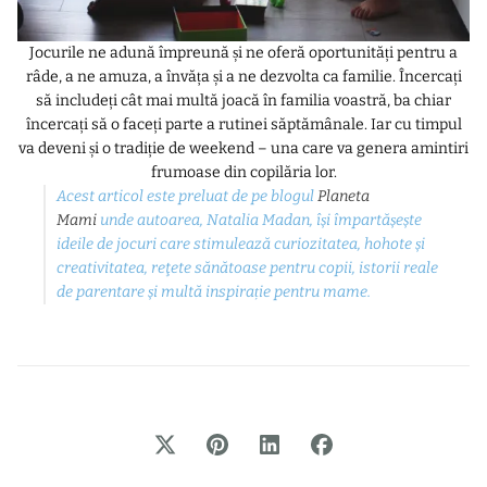
Jocurile ne adună împreună și ne oferă oportunități pentru a
râde, a ne amuza, a învăța și a ne dezvolta ca familie. Încercați
să includeți cât mai multă joacă în familia voastră, ba chiar
încercați să o faceți parte a rutinei săptămânale. Iar cu timpul
va deveni și o tradiție de weekend – una care va genera amintiri
frumoase din copilăria lor.
Acest articol este preluat de pe blogul
Planeta
Mami
unde autoarea, Natalia Madan, își împartășește
ideile de jocuri care stimulează curiozitatea, hohote și
creativitatea, reţete sănătoase pentru copii, istorii reale
de parentare și multă inspirație pentru mame.