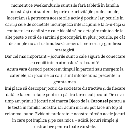
moment ce weekendurile sunt zile fără tabletă în familia
noastră și noi suntem departe de activitățile profesionale,
încercăm să petrecem aceste zile activ și pozitiv. Iar jocurile în
cărți și cele de societate încurajează interacțiunile față-n-față și
contactul cu ochii și e o cale ideală să ne detașăm mintea de la
alte peste o sută de sarcini și preocupări. În plus, jocurile, pe cât
de simple nu ar fi, stimulează creierul, memoria și gândirea
strategică.
Dar cel mai important – jocurile sunt o cale sigură de conectare
cu copiii într-o atmosferă relaxantă!
Acum vara deseori petrecem timpul în parcuri sau mergem la
cafenele, iar jocurile cu cărți sunt întotdeauna prezente în
geanta mea.
Îmi place să descopăr jocuri de societate distractive și de fiecare
dată le facem rotație pentru a păstra farmecul jocului. De ceva
timp am primit 3 jocuri noi marca Djeco de la
Carousel
pentru a
le testa în familia noastră, iar acum nici nu pot face un top al
celor mai bune. Evident, preferatele noastre rămân acele jocuri
în care pot implica și pe cea mică – adică, jocuri simple și
distractive pentru toate vârstele.