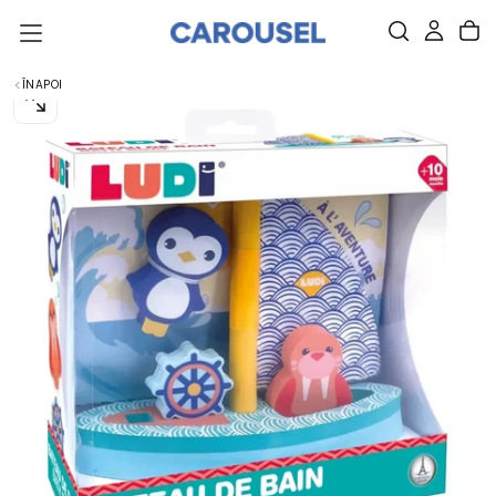
SARI
DIRECT
LA
CONȚINUT.
ÎNAPOI
DESCHIDE
IMAGINEA
0
ÎNTR-
O
FEREASTRĂ
NOUĂ