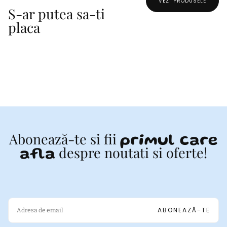
VEZI PRODUSELE
S-ar putea sa-ti
Dimensiuni: Compacta si usor de manevrat de catre copii.
placa
Material: Plastic durabil, non-toxic, sigur pentru copii.
Design: Culori vii si atractive, cu un aspect prietenos.
Usor de curatat si intretinut, perfecta pentru utilizare zilnica la
baie.
AVERTISMENT! Contraindicat copiilor mai mici de trei ani. Citiți cu
atenție toate instrucțiunile înainte de utilizare. A se utiliza numai
acolo unde copilul poate sta în picioare în apă și este sub
supraveghere. Îndepărtați toate materialele de ambalare înainte de
a da copilului.
Abonează-te si fii
primul care
despre noutati si oferte!
afla
EMAIL
ABONEAZĂ-TE