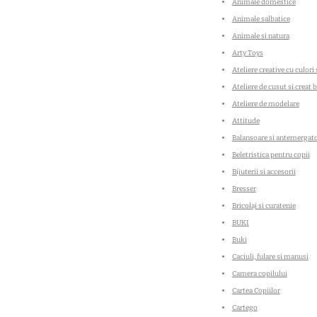
Animale domestice
Animale salbatice
Animale si natura
Arty Toys
Ateliere creative cu culori 
Ateliere de cusut si creat b
Ateliere de modelare
Attitude
Balansoare si antemergat
Beletristica pentru copii
Bijuterii si accesorii
Bresser
Bricolaj si curatenie
BUKI
Buki
Caciuli, fulare si manusi
Camera copilului
Cartea Copiilor
Cartego