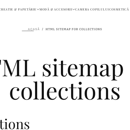
CREATIE & PAPETĂRIE
MODĂ & ACCESORII
CAMERA COPILULUI
COSMETICĂ 
ACASĂ
/
HTML SITEMAP FOR COLLECTIONS
ML sitemap 
collections
tions