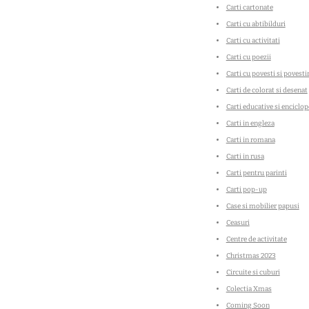
Carti cartonate
Carti cu abtibilduri
Carti cu activitati
Carti cu poezii
Carti cu povesti si povestir
Carti de colorat si desenat
Carti educative si enciclop
Carti in engleza
Carti in romana
Carti in rusa
Carti pentru parinti
Carti pop-up
Case si mobilier papusi
Ceasuri
Centre de activitate
Christmas 2023
Circuite si cuburi
Colectia Xmas
Coming Soon