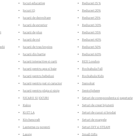
Jocuri educative
Reduceri 15 %
Jocuri IQ
Reduceri 20%
Nu ai selectat 
Jucarii de dezvoltare
Reduceri 25%
Jucarii de exterior
Reduceri 30%
i
Jucarii de plus
Reduceri 35%
Jucarii de rol
Reduceri 40%
edii
Jucarii de tras/impins
Reduceri 50%
Jucarii din hartie
Reduceri 60%
Jucarii interactive si carti
REX London
Jucarii pentru apa si baie
Rockahula Fall
Jucarii pentru bebelusi
Rockahula Kids
Jucarii pentru pat si carucior
Samokat
Jucarii pentru plaja si nisip
SentoSphere
JUCARII SI JOCURI
Seturi de corespondenta si papetarie
Kaloo
Seturi de creat bijuterii
Ki ET LA
Seturi de cusut si brodat
Kitchencraft
Seturi de margele
Lanterne cu povesti
Seturi DIY si STEAM
Lassig
Small Gifts