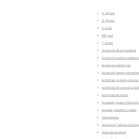
0-24 luni
11-99 ani
3-6 ani
4M-Ind
7-10 ani
Accesorii de impachetat
Accesorii pentru creatie si
Accesorii pentru par
Accesorii pentru petrecer
Activitati cu nisip colorat s
Activitati de colorat si pic
Activitati de razuit
Acuarele, guase si blocuri
Agende, carnete si caiete
Alimentatie
Anatomie, natura si ecolo
Animale acvatice