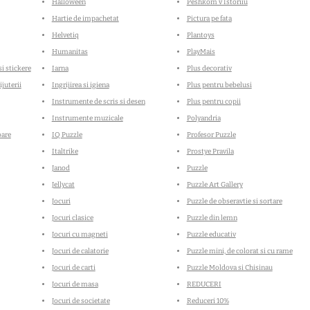
Halloween
Peshkom v Istoriiu
Hartie de impachetat
Pictura pe fata
Helvetiq
Plantoys
Humanitas
PlayMais
si stickere
Iarna
Plus decorativ
ijuterii
Ingrijirea si igiena
Plus pentru bebelusi
Instrumente de scris si desen
Plus pentru copii
Instrumente muzicale
Polyandria
oare
IQ Puzzle
Profesor Puzzle
Italtrike
Prostye Pravila
Janod
Puzzle
Jellycat
Puzzle Art Gallery
Jocuri
Puzzle de obseravtie si sortare
Jocuri clasice
Puzzle din lemn
Jocuri cu magneti
Puzzle educativ
Coșul rap
Jocuri de calatorie
Puzzle mini, de colorat si cu rame
Jocuri de carti
Puzzle Moldova si Chisinau
Jocuri de masa
REDUCERI
Jocuri de societate
Reduceri 10%