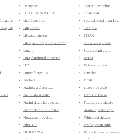
Le Toy Van
Spatiu si tehnologii
LIBRARIA CAROUSEL
Spielstabil
l organic
Lichidarea stoc
Sport si jocuri in aer liber
i magneti
Lilliputiens
Stampile
Litere si numere
STEAM
Litere, numere, culori si forme
Stickere si aplicatii
Londji
Stikere pentru fata
Loto, domino si memorie
Tattoo
LUDI
Tattoo si body art
i
Lumea fantastica
Templar
Machete
Tinyly
Machete architectura
Toate Produsele
torice
Marionete si teatru
Trenuri si trasee
Masini si tehnica speciala
Triciclete si biciclete
Matematica si stiinte fixe
Umbrele pentru copii
Mecanica si robotica
Vehicule si circuite
Mic O Mic
Vesela pentru copii
MIMI & LULA
Vesela, bucatarie si magazin