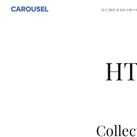
SARI
DIRECT
JUCĂRII & JOCURI
LA
CONȚINUT.
HT
Collec