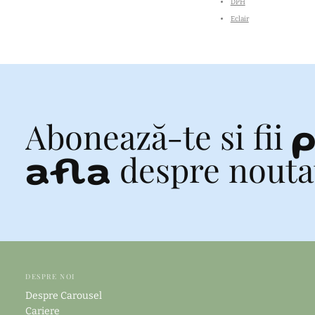
DPH
Eclair
Abonează-te si fii
p
despre noutati
afla
DESPRE NOI
Despre Carousel
Cariere