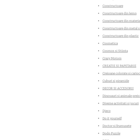
Constructoare
Constructoare din lemn
Constructoare din materia
Constructoare din metal s
Constructoare din plastic
Cosmetica
Cosmos si Stiinta
Crazy Motors
CREATIE SI PAPETARIE
Creioane colorate si carioc
Cuburi si piramide
DECOR SI ACCESORII
Dinosauri si animale preis
Diverse activitati si jocuri
Djeco
Do it yourself
Doctor si frumusete
Dodo Puzzle