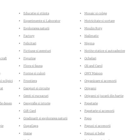
Educatie si stiinta
Mosaic si colaje
Experimente si Laborator
Motricitate si sortare
Explorarea naturii
Moulin Roty
Factory
Nailmatic
Felicitari
Nigma
Fictiune si aventuri
Notite statice si autoadezive
 craft
Figurine
Ochelari
Flora si fauna
Oli and Carol
e
Forme si culori
OMY Maison
i sclipici
Frontiera
Organizare si accesorii
tat
Garajuri si circuite
Origami
Genti si rucsacuri
Origami si jucarii din hartie
 de desen
Geografie si istorie
Papetarie
Gift Card
Papetarie si accesorii
Gradinarit si explorarea naturii
Papo
gie
GugaGaga
Papusi si accesorii
Haine
Papusi si bebe