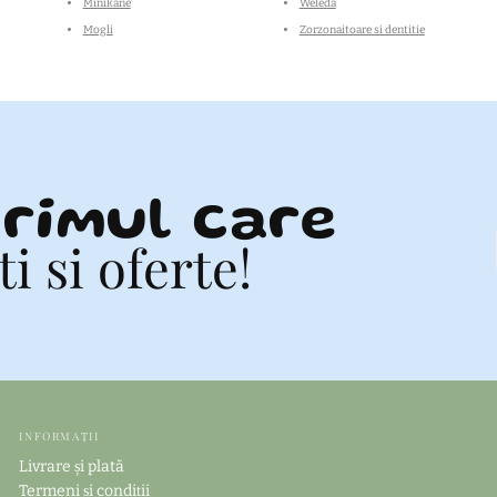
Minikane
Weleda
Mogli
Zorzonaitoare si dentitie
rimul care
 si oferte!
INFORMAȚII
Livrare și plată
Termeni și condiții